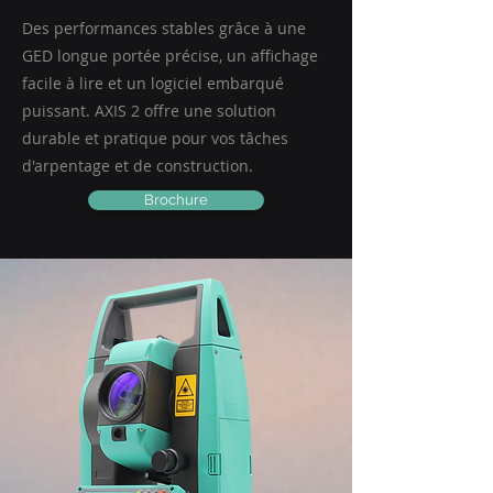
Des performances stables grâce à une
GED longue portée précise, un affichage
facile à lire et un logiciel embarqué
puissant. AXIS 2 offre une solution
durable et pratique pour vos tâches
d'arpentage et de construction.
Brochure