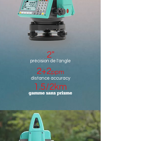
2"
précision de l'angle
2+2
ppm
​distance accuracy
1.5/2km
gamme sans prisme