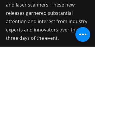
and laser scanners. These new
releases garnered substantial
attention and interest from industry
experts and innovators over the
three days of the event.