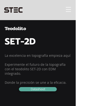
Teodolito
SET-2D
La excelencia en topografía empieza aquí
Experimente el futuro de la topografía
con el teodolito SET-2D con EDM
integrado.
Donde la precisión se une a la eficacia.
Datasheet