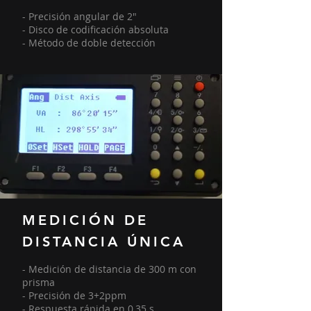
- Precisión angular de 2"
- Disco de codificación absoluta
- Método de doble detección
MEDICIÓN DE
DISTANCIA ÚNICA
- Medición de distancia de 300 m con
prisma
- Precisión de 3+2ppm
- Respuesta rápida en 0,35 s