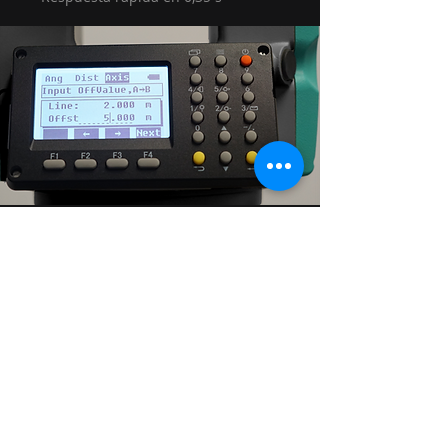
PRÁCTICO
PROGRAMA
INTEGRADO
El programa de a bordo se activa
fácilmente con una sola pulsación.
- Medición de ángulos
- Medición de distancia
- Replanteo de ejes